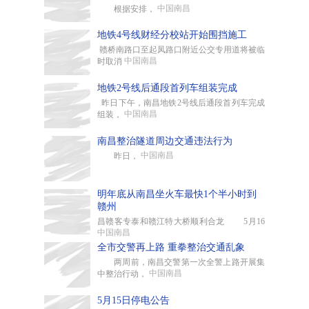
中国南昌
根据安排，
地铁4号线财经分校站开始围挡施工
赣桥南路口至起凤路口附近公交专用道将被临
中国南昌
时取消
地铁2号线后通段首列车组装完成
昨日下午，南昌地铁2号线后通段首列车完成
中国南昌
组装，
南昌整治隧道周边交通违法行为
中国南昌
昨日，
明年底从南昌坐火车最快1个半小时到
赣州
昌赣客专泰和赣江特大桥顺利合龙 5月16
中国南昌
全市交警再上路 重拳整治交通乱象
两周前，南昌交警第一次全警上路开展集
中国南昌
中整治行动，
5月15日停电公告