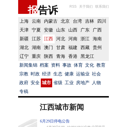
报
告诉
RSS
关于我们
联系我们
上海
云南
内蒙古
北京
台湾
吉林
四川
天津
宁夏
安徽
山东
山西
广东
广西
新疆
江苏
江西
河北
河南
浙江
海南
湖北
湖南
澳门
甘肃
福建
西藏
贵州
辽宁
重庆
陕西
青海
香港
黑龙江
新闻集锦
档案
资料
事故
体育
文化
教育
宗教
时政
经济
生态
健康
运输业
社会
政府
安全
城市
省级
工业
房地产
人物
专稿
江西城市新闻
6月29日停电公告