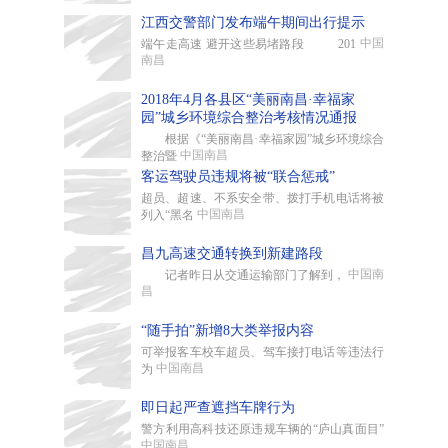
江西交警部门发布端午期间出行提示
中国
端午走高速 避开这些易堵路段 201
南昌
2018年4月各县区“美丽南昌·幸福家
园”城乡环境综合整治考核情况通报
根据《“美丽南昌·幸福家园”城乡环境综合
中国南昌
整治暨
客运驾驶员违规将被“联合惩戒”
超员、超速、不系安全带、拨打手机电话将被
中国南昌
列入“黑名
昌九高速交通转换到新建路段
中国南
记者昨日从交通运输部门了解到，
昌
“随手拍”新增8大类举报内容
可举报客车校车超员、驾车接打电话等违法行
中国南昌
为
即日起严查遮挡车牌行为
警方利用高科技还原违规车辆的“庐山真面目”
中国南昌