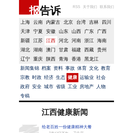
报
告诉
RSS
关于我们
联系我们
上海
云南
内蒙古
北京
台湾
吉林
四川
天津
宁夏
安徽
山东
山西
广东
广西
新疆
江苏
江西
河北
河南
浙江
海南
湖北
湖南
澳门
甘肃
福建
西藏
贵州
辽宁
重庆
陕西
青海
香港
黑龙江
新闻集锦
档案
资料
事故
体育
文化
教育
宗教
时政
经济
生态
健康
运输业
社会
政府
安全
城市
省级
工业
房地产
人物
专稿
江西健康新闻
给老百姓一份健康精神大餐