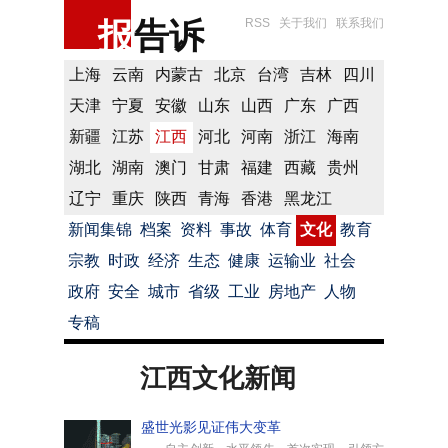
报
告诉
RSS
关于我们
联系我们
上海
云南
内蒙古
北京
台湾
吉林
四川
天津
宁夏
安徽
山东
山西
广东
广西
新疆
江苏
江西
河北
河南
浙江
海南
湖北
湖南
澳门
甘肃
福建
西藏
贵州
辽宁
重庆
陕西
青海
香港
黑龙江
新闻集锦
档案
资料
事故
体育
文化
教育
宗教
时政
经济
生态
健康
运输业
社会
政府
安全
城市
省级
工业
房地产
人物
专稿
江西文化新闻
盛世光影见证伟大变革