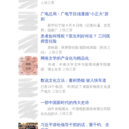
上饶之窗
广电总局：广电节目须遵循“小正大”原
则
新华社宁波４月８日电（记者白瀛、史竞
上饶之窗
男）国家广
患者如何维权？医生利好何在？ 三问医
师责任险
原标题：医师责任险 能防啥风险（民生三
上饶之窗
问）
网络文学的产业化与精品化
作者：中南大学文学与新闻传播学院教
上饶之窗
授、博士生导
数说文化立法：蓄积势能 驶入快车道
已有24个省(区、市)制定了省级非物质文化遗
上饶之窗
产地方
一部中国新时代的伟大史诗
由中央电视台、中国电影股份有限公司联
上饶之窗
合出品的大
习近平讲给领导干部的话，重千钧、含