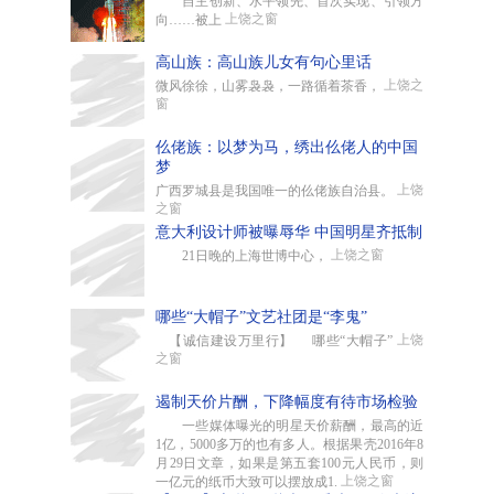
自主创新、水平领先、首次实现、引领方
上饶之窗
向……被上
高山族：高山族儿女有句心里话
上饶之
微风徐徐，山雾袅袅，一路循着茶香，
窗
仫佬族：以梦为马，绣出仫佬人的中国
梦
上饶
广西罗城县是我国唯一的仫佬族自治县。
之窗
意大利设计师被曝辱华 中国明星齐抵制
上饶之窗
21日晚的上海世博中心，
哪些“大帽子”文艺社团是“李鬼”
上饶
【诚信建设万里行】 哪些“大帽子”
之窗
遏制天价片酬，下降幅度有待市场检验
一些媒体曝光的明星天价薪酬，最高的近
1亿，5000多万的也有多人。根据果壳2016年8
月29日文章，如果是第五套100元人民币，则
上饶之窗
一亿元的纸币大致可以摆放成1.