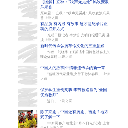
【图解】立秋：“秋声无觅处” 风吹麦浪
瓜果香
原标题： 立秋：“秋声无觅处” 风吹麦浪瓜果
上饶之窗
香
有品质 有内涵 有故事 这才是纪录片正
确的打开方式
光明日报记者 牛梦笛 光明日报通讯员 蒲
上饶之窗
成
新时代传承弘扬革命文化的三重意涵
作者：刘晓华（江苏省中国特色社会主义
上饶之窗
理论体系研
中国人的故事|钟情非遗传承的新一辈
上饶
“薪旺万代家业隆,火留子孙沐春风。
之窗
保护学生重伤殉职 李芳被追授为“全国
优秀教师”
上饶之窗
近日，
除了京剧，中国还有扬剧、吉剧？地方
戏了解一下
中新网客户端北京6月22日电(记者 上官
上饶之窗