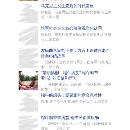
云)对
马克思主义生态观的时代发展
原标题：马克思主义生态观的时代发展 习近平
上饶之窗
总
培育社会主义核心价值观文化认同
原标题：培育社会主义核心价值观文化认同 核
上饶之窗
心
农民曲艺家刘士福：方言土语讲述老百
姓自己的故事
国家级非遗代表性传承人、山东琴书表演艺
上饶之窗
术
“清明插柳，端午插艾” 端午时节
看“艾”的旧俗和新习
央视网消息： 民谚说：“清明插柳，端午
上饶之窗
插艾”，
端午的想头：凝聚家的意义完整性
上饶之窗
唐伟 青年文化学者 端午 是什么？
粽叶飘香香满堂 端午民俗喜欢畅
新华社广州６月１８日电 题：粽叶飘香香
上饶之窗
满堂