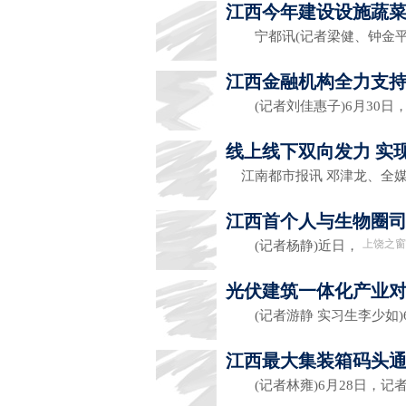
江西今年建设设施蔬菜
宁都讯(记者梁健、钟金平 
江西金融机构全力支
(记者刘佳惠子)6月30日
线上线下双向发力 实
江南都市报讯 邓津龙、全
江西首个人与生物圈
上饶之窗
(记者杨静)近日，
光伏建筑一体化产业
(记者游静 实习生李少如)6
江西最大集装箱码头
(记者林雍)6月28日，记