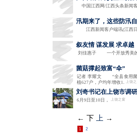
中国江西网/江西头条新闻
汛期来了，这些防汛
江西新闻客户端讯(江西日报
叙友情 谋发展 求卓越
刘佳惠子 一个开放秀美
菌菇撑起致富“伞”
记者 李耀文 “全县食用菌种
上饶之
植627户，户均年增收1.
刘奇书记在上饶市调
上饶之窗
6月9日至10日，
←
下
上
→
1
2