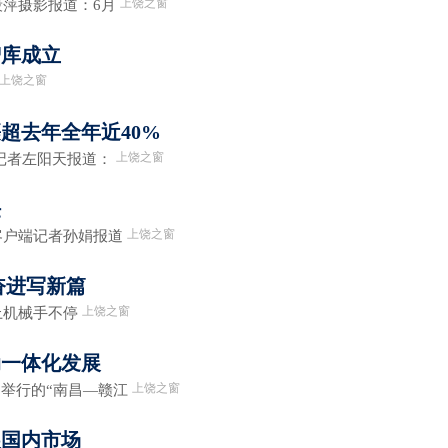
上饶之窗
萍摄影报道：6月
智库成立
上饶之窗
超去年全年近40%
上饶之窗
记者左阳天报道：
任
上饶之窗
客户端记者孙娟报道
奋进写新篇
上饶之窗
上机械手不停
动一体化发展
上饶之窗
举行的“南昌—赣江
展国内市场