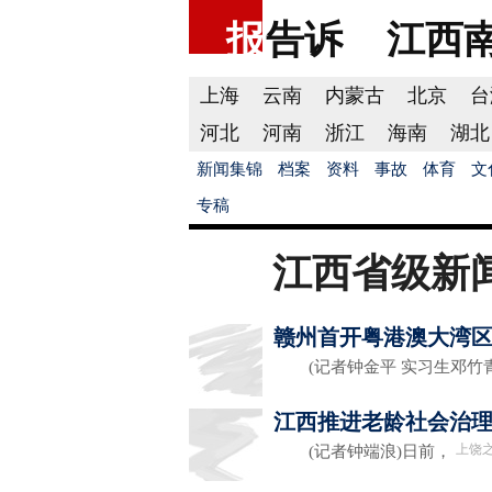
报
告诉
江西
上海
云南
内蒙古
北京
台
河北
河南
浙江
海南
湖北
新闻集锦
档案
资料
事故
体育
文
专稿
江西省级新
赣州首开粤港澳大湾
(记者钟金平 实习生邓竹青)
江西推进老龄社会治
上饶
(记者钟端浪)日前，