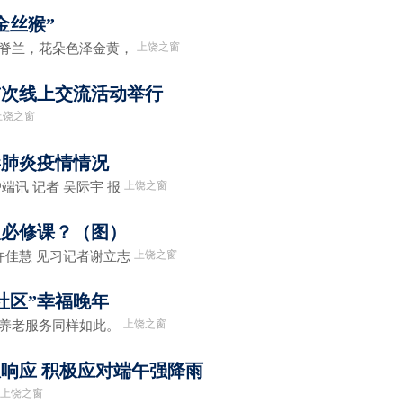
金丝猴”
上饶之窗
虾脊兰，花朵色泽金黄，
年首次线上交流活动举行
上饶之窗
毒肺炎疫情情况
上饶之窗
讯 记者 吴际宇 报
入必修课？（图）
上饶之窗
许佳慧 见习记者谢立志
社区”幸福晚年
上饶之窗
，养老服务同样如此。
响应 积极应对端午强降雨
上饶之窗