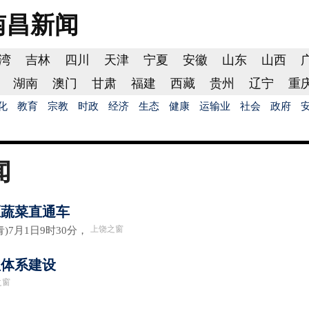
南昌
新闻
湾
吉林
四川
天津
宁夏
安徽
山东
山西
湖南
澳门
甘肃
福建
西藏
贵州
辽宁
重
化
教育
宗教
时政
经济
生态
健康
运输业
社会
政府
闻
区蔬菜直通车
上饶之窗
7月1日9时30分，
理体系建设
之窗