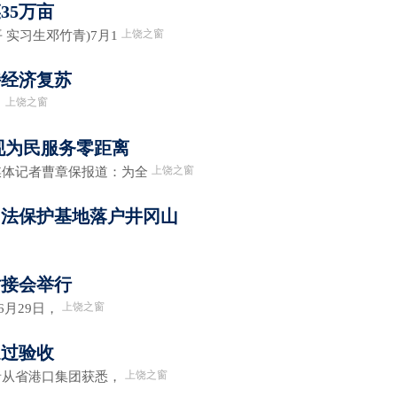
35万亩
上饶之窗
实习生邓竹青)7月1
持经济复苏
上饶之窗
，
现为民服务零距离
上饶之窗
媒体记者曹章保报道：为全
司法保护基地落户井冈山
对接会举行
上饶之窗
月29日，
通过验收
上饶之窗
者从省港口集团获悉，