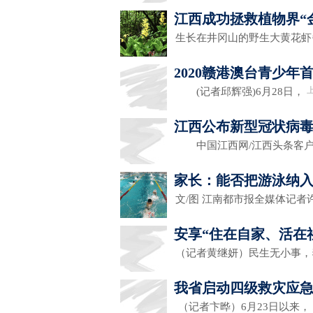
江西成功拯救植物界“
生长在井冈山的野生大黄花
2020赣港澳台青少
(记者邱辉强)6月28日，
江西公布新型冠状病
中国江西网/江西头条客户端
家长：能否把游泳纳
文/图 江南都市报全媒体记者
安享“住在自家、活在
（记者黄继妍）民生无小事
我省启动四级救灾应急
（记者卞晔）6月23日以来，