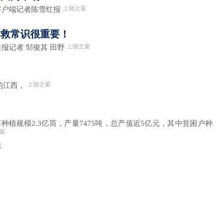
上饶之窗
客户端记者陈雪红报
自救常识很重要！
上饶之窗
记者 邹俊其 田野
上饶之窗
的江西，
植规模2.3亿筒，产量7475吨，总产值近5亿元，其中贫困户种
窗
研