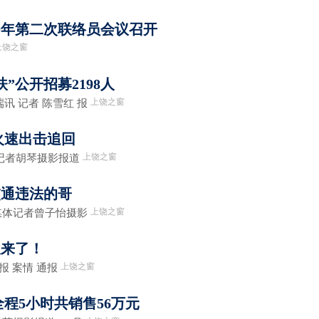
20年第二次联络员会议召开
上饶之窗
扶”公开招募2198人
上饶之窗
讯 记者 陈雪红 报
火速出击追回
上饶之窗
记者胡琴摄影报道
交通违法的哥
上饶之窗
媒体记者曾子怡摄影
报来了！
上饶之窗
报 案情 通报
程5小时共销售56万元