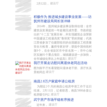
建设厅
2月12日，
积极作为 推进城乡建设事业发展——访
抚州市建设局局长张冲林
2014年，抚州城乡建设事业取得佳绩：全市
建筑业发展提前一年超额完成市委、市政府提
出的“十二五”发展目标，并实现建筑企业荣获
中国建设工程最高奖“鲁班奖”零的突破；代表
江西省参加了住建部组织的全国建设工程质量
安全大检查，赢得专家好评；获批中国传统村
落9个，在全省设区市中排名第一；市中心城
区实施91个重点项目，城镇建设进一步加快，
建设厅
全市城镇化率比上年提高1.
我厅开展走访慰问离退休老同志活动
图为陈平厅长看望慰问退休老干部、原厅长吴
建设厅
景柏同志
南昌2.8万户家庭申请公租房
为期近2个月的南昌公租房申请工作于近日
结束。2月11日，记者获悉，南昌5900余套公
建设厅
租房吸引约2.
武宁房产市场平稳有序推进
建设厅
近年来，