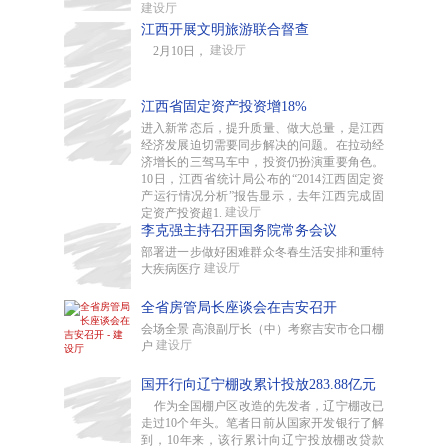
建设厅
江西开展文明旅游联合督查
建设厅
2月10日，
江西省固定资产投资增18%
进入新常态后，提升质量、做大总量，是江西
经济发展迫切需要同步解决的问题。在拉动经
济增长的三驾马车中，投资仍扮演重要角色。
10日，江西省统计局公布的“2014江西固定资
产运行情况分析”报告显示，去年江西完成固
建设厅
定资产投资超1.
李克强主持召开国务院常务会议
部署进一步做好困难群众冬春生活安排和重特
建设厅
大疾病医疗
全省房管局长座谈会在吉安召开
会场全景 高浪副厅长（中）考察吉安市仓口棚
建设厅
户
国开行向辽宁棚改累计投放283.88亿元
作为全国棚户区改造的先发者，辽宁棚改已
走过10个年头。笔者日前从国家开发银行了解
到，10年来，该行累计向辽宁投放棚改贷款