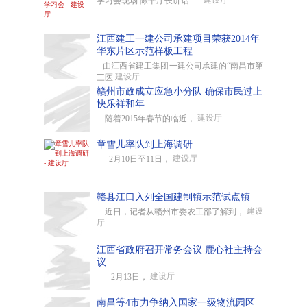
建设厅
学习会现场 陈平厅长讲话
江西建工一建公司承建项目荣获2014年
华东片区示范样板工程
由江西省建工集团一建公司承建的“南昌市第
建设厅
三医
赣州市政成立应急小分队 确保市民过上
快乐祥和年
建设厅
随着2015年春节的临近，
章雪儿率队到上海调研
建设厅
2月10日至11日，
赣县江口入列全国建制镇示范试点镇
建设
近日，记者从赣州市委农工部了解到，
厅
江西省政府召开常务会议 鹿心社主持会
议
建设厅
2月13日，
南昌等4市力争纳入国家一级物流园区