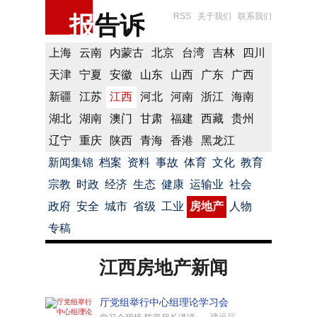
报
告诉
RSS
关于我们
联系我们
上海
云南
内蒙古
北京
台湾
吉林
四川
天津
宁夏
安徽
山东
山西
广东
广西
新疆
江苏
江西
河北
河南
浙江
海南
湖北
湖南
澳门
甘肃
福建
西藏
贵州
辽宁
重庆
陕西
青海
香港
黑龙江
新闻集锦
档案
资料
事故
体育
文化
教育
宗教
时政
经济
生态
健康
运输业
社会
政府
安全
城市
省级
工业
房地产
人物
专稿
江西房地产新闻
厅党组举行中心组理论学习会