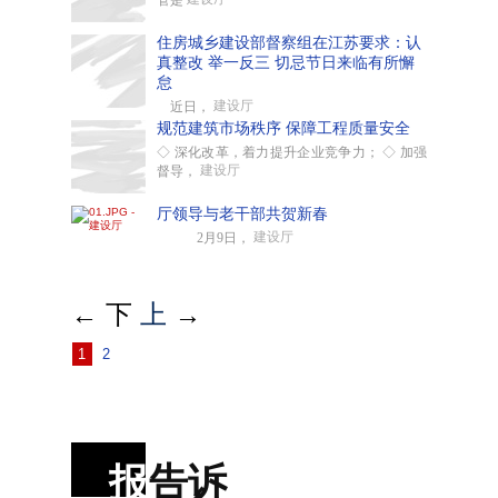
管是
住房城乡建设部督察组在江苏要求：认
真整改 举一反三 切忌节日来临有所懈
怠
建设厅
近日，
规范建筑市场秩序 保障工程质量安全
◇ 深化改革，着力提升企业竞争力； ◇ 加强
建设厅
督导，
厅领导与老干部共贺新春
建设厅
2月9日，
←
下
上
→
1
2
报
告诉